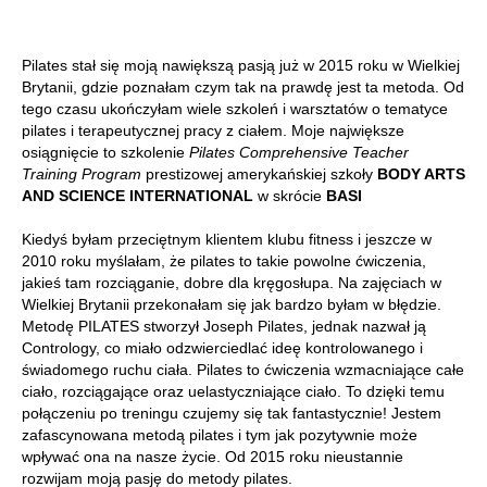
Pilates stał się moją nawiększą pasją już w 2015 roku w Wielkiej
Brytanii, gdzie poznałam czym tak na prawdę jest ta metoda. Od
tego czasu ukończyłam wiele szkoleń i warsztatów o tematyce
pilates i terapeutycznej pracy z ciałem. Moje największe
osiągnięcie to szkolenie
Pilates Comprehensive Teacher
Training Program
prestizowej amerykańskiej szkoły
BODY ARTS
AND SCIENCE INTERNATIONAL
w skrócie
BASI
Kiedyś byłam przeciętnym klientem klubu fitness i jeszcze w
2010 roku myślałam, że pilates to takie powolne ćwiczenia,
jakieś tam rozciąganie, dobre dla kręgosłupa. Na zajęciach w
Wielkiej Brytanii przekonałam się jak bardzo byłam w błędzie.
Metodę PILATES stworzył Joseph Pilates, jednak nazwał ją
Contrology, co miało odzwierciedlać ideę kontrolowanego i
świadomego ruchu ciała. Pilates to ćwiczenia wzmacniające całe
ciało, rozciągające oraz uelastyczniające ciało. To dzięki temu
połączeniu po treningu czujemy się tak fantastycznie! Jestem
zafascynowana metodą pilates i tym jak pozytywnie może
wpływać ona na nasze życie. Od 2015 roku nieustannie
rozwijam moją pasję do metody pilates.