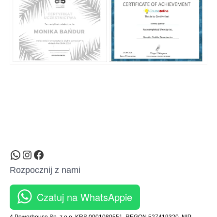
WhatsApp
Instagram
Facebook
Rozpocznij z nami
Czatuj na WhatsAppie
4 Powerhouse Sp. z o.o. KRS 0001080551, REGON 527419320, NIP